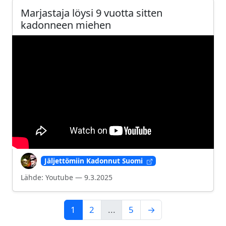
Marjastaja löysi 9 vuotta sitten
kadonneen miehen
Jäljettömiin Kadonnut Suomi
Lähde: Youtube — 9.3.2025
1
2
...
5
→