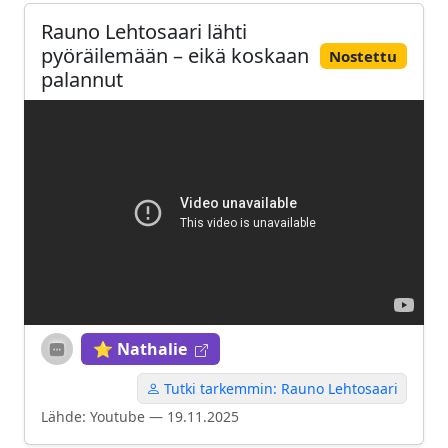
Rauno Lehtosaari lähti
pyöräilemään – eikä koskaan
Nostettu
palannut
⭐ Nathalie
Tutki tarkemmin: Rauno Lehtosaari
Lähde: Youtube — 19.11.2025