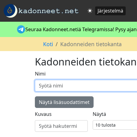
Järjestelmä
Seuraa Kadonneet.netiä Telegramissa! Pysy ajan t
Koti
Kadonneiden tietokanta
Kadonneiden tietokan
Nimi
Näytä lisäsuodattimet
Kuvaus
Näytä