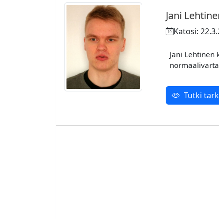
Jani Lehtin
Katosi: 22.3
Jani Lehtinen 
normaalivarta
Tutki ta