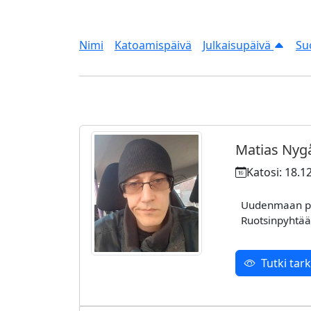
Nimi
Katoamispäivä
Julkaisupäivä
Su
Matias Nyg
Katosi: 18.1
Uudenmaan poli
Ruotsinpyhtääl
Tutki ta