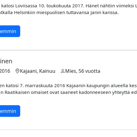
katosi Loviisassa 10. toukokuuta 2017. Hänet nähtiin viimeksi L
tkalla Helsinkiin miespuolisen tuttavansa Janin kanssa.
rkemmin
ainen
.2016
Kajaani, Kainuu
Mies, 56 vuotta
nen katosi 7. marraskuuta 2016 Kajaanin kaupungin alueella ke
an Raatikaisen omaiset ovat saaneet kadonneeseen yhteyttä ed
rkemmin