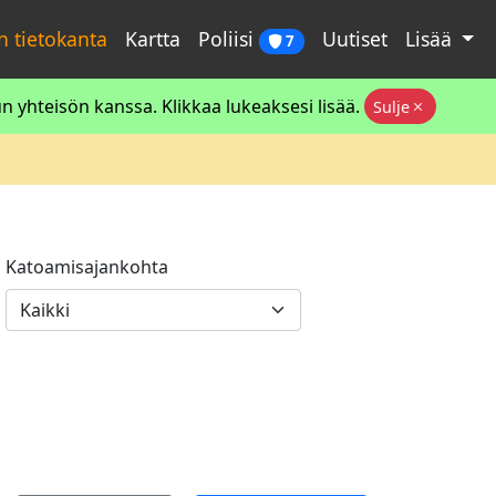
 tietokanta
Kartta
Poliisi
Uutiset
Lisää
7
 yhteisön kanssa. Klikkaa lukeaksesi lisää.
Sulje
Katoamisajankohta