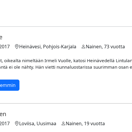
e
.2017
Heinävesi, Pohjois-Karjala
Nainen, 73 vuotta
, oikealta nimeltään Irmeli Vuolle, katosi Heinävedellä Lintul
äntä ei ole nähty. Hän vietti nunnaluostarissa suurimman osan 
rkemmin
nen
.2017
Loviisa, Uusimaa
Nainen, 19 vuotta