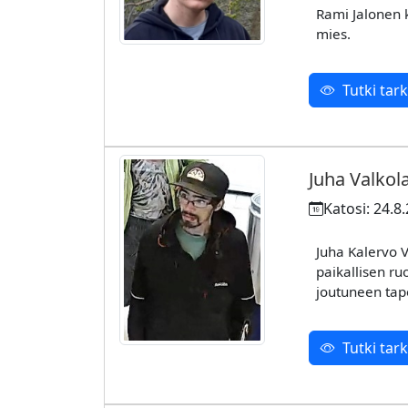
Rami Jalonen 
mies.
Tutki ta
Juha Valkol
Katosi: 24.8
Juha Kalervo V
paikallisen r
joutuneen tap
Tutki ta