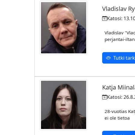
Vladislav R
Katosi: 13.1
Vladislav "Vla
perjantai-ilta
Tutki ta
Katja Miina
Katosi: 26.8
28-vuotias Ka
ei ole tietoa