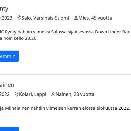
ynty
0.2023
Salo, Varsinais-Suomi
Mies, 45 vuotta
di" Rynty nähtiin viimeksi Salossa sijaitsevassa Down Under Ba
na noin kello 23.20.
rkemmin
lainen
.2022
Kolari, Lappi
Nainen, 28 vuotta
tja Miinalainen nähtiin viimeisen kerran elossa elokuussa 2022