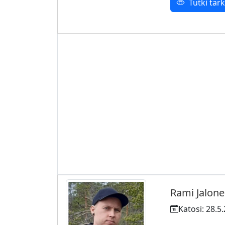
Tutki ta
Rami Jalon
Katosi: 28.5