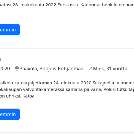
katosi 28. toukokuuta 2022 Forssassa. Kadonnut henkilö on noin
rkemmin
a
.2020
Paavola, Pohjois-Pohjanmaa
Mies, 31 vuotta
alkola katosi jäljettömiin 24. elokuuta 2020 Siikajoella. Viime
uokakaupan valvontakamerassa samana päivänä. Poliisi tutkii t
on uhriksi. Katoa
rkemmin