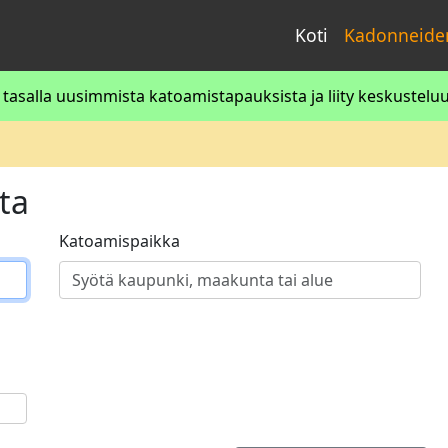
Koti
Kadonneiden
asalla uusimmista katoamistapauksista ja liity keskusteluun
ta
Katoamispaikka