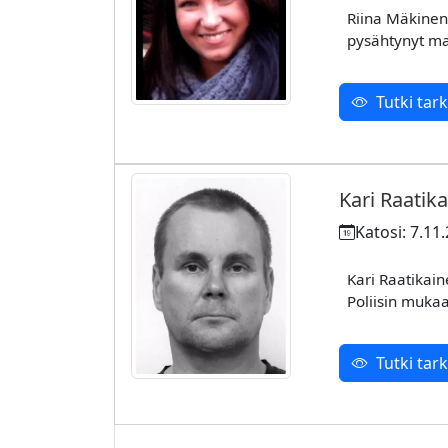
Riina Mäkinen 
pysähtynyt ma
Tutki ta
Kari Raatik
Katosi: 7.11
Kari Raatikai
Poliisin muka
Tutki ta