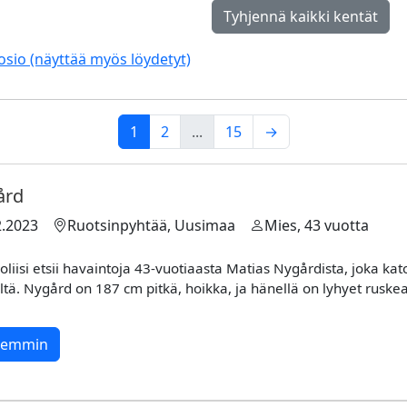
Tyhjennä kaikki kentät
osio (näyttää myös löydetyt)
1
2
...
15
→
ård
2.2023
Ruotsinpyhtää, Uusimaa
Mies, 43 vuotta
isi etsii havaintoja 43-vuotiaasta Matias Nygårdista, joka kat
tä. Nygård on 187 cm pitkä, hoikka, ja hänellä on lyhyet ruskea
rkemmin