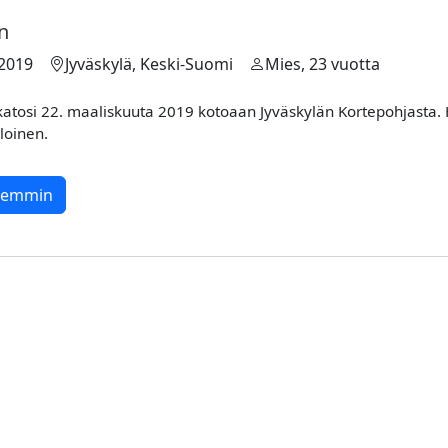
en
.2019
Jyväskylä, Keski-Suomi
Mies, 23 vuotta
katosi 22. maaliskuuta 2019 kotoaan Jyväskylän Kortepohjasta. 
loinen.
rkemmin