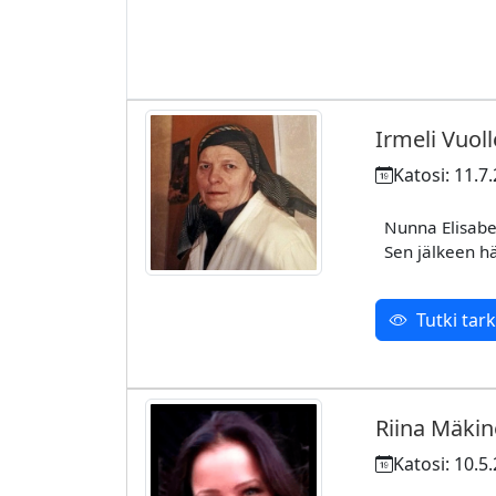
Irmeli Vuoll
Katosi: 11.7
Nunna Elisabet
Sen jälkeen h
Tutki ta
Riina Mäki
Katosi: 10.5