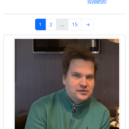
löydetyt)
1
2
...
15
→