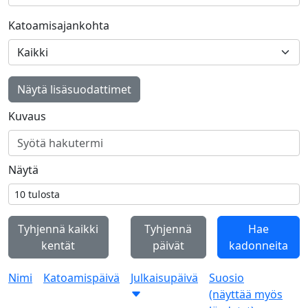
Katoamisajankohta
Näytä lisäsuodattimet
Kuvaus
Näytä
Tyhjennä kaikki
Tyhjennä
Hae
kentät
päivät
kadonneita
Nimi
Katoamispäivä
Julkaisupäivä
Suosio
(näyttää myös