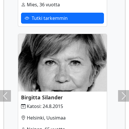
Mies, 36 vuotta
Tutki tarkemmin
Birgitta Silander
Previous
Ne
Katosi: 24.8.2015
Helsinki, Uusimaa