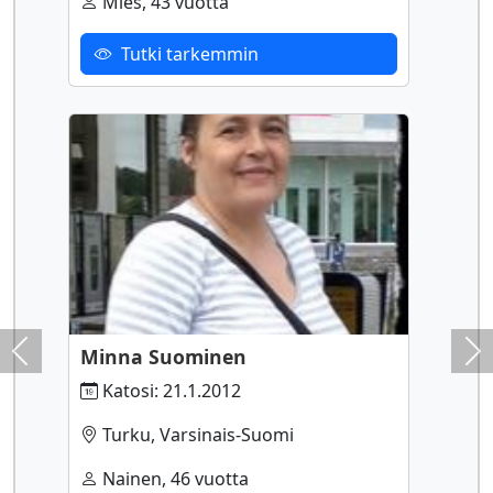
Mies, 43 vuotta
Tutki tarkemmin
Minna Suominen
Previous
Ne
Katosi: 21.1.2012
Turku, Varsinais-Suomi
Nainen, 46 vuotta