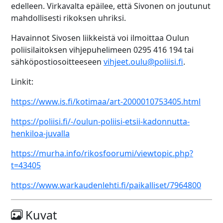
edelleen. Virkavalta epäilee, että Sivonen on joutunut
mahdollisesti rikoksen uhriksi.
Havainnot Sivosen liikkeistä voi ilmoittaa Oulun
poliisilaitoksen vihjepuhelimeen 0295 416 194 tai
sähköpostiosoitteeseen
vihjeet.oulu@poliisi.fi
.
Linkit:
https://www.is.fi/kotimaa/art-2000010753405.html
https://poliisi.fi/-/oulun-poliisi-etsii-kadonnutta-
henkiloa-juvalla
https://murha.info/rikosfoorumi/viewtopic.php?
t=43405
https://www.warkaudenlehti.fi/paikalliset/7964800
Kuvat