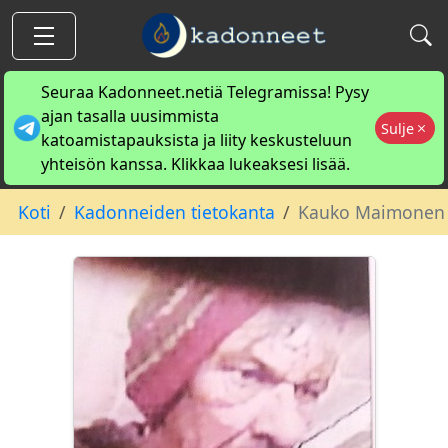
Seuraa Kadonneet.netiä Telegramissa! Pysy
ajan tasalla uusimmista
Sulje
katoamistapauksista ja liity keskusteluun
yhteisön kanssa. Klikkaa lukeaksesi lisää.
Koti
Kadonneiden tietokanta
Kauko Maimonen