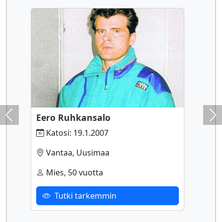
Eero Ruhkansalo
Previous
Ne
Katosi: 19.1.2007
Vantaa, Uusimaa
Mies, 50 vuotta
Tutki tarkemmin