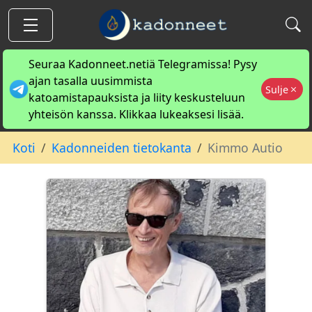
Seuraa Kadonneet.netiä Telegramissa! Pysy
ajan tasalla uusimmista
Sulje
katoamistapauksista ja liity keskusteluun
yhteisön kanssa. Klikkaa lukeaksesi lisää.
Koti
Kadonneiden tietokanta
Kimmo Autio