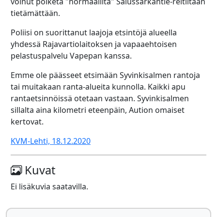
voinut poiketa "normaalilta" Salussärkäntie-reitiltään
tietämättään.
Poliisi on suorittanut laajoja etsintöjä alueella
yhdessä Rajavartiolaitoksen ja vapaaehtoisen
pelastuspalvelu Vapepan kanssa.
Emme ole päässeet etsimään Syvinkisalmen rantoja
tai muitakaan ranta-alueita kunnolla. Kaikki apu
rantaetsinnöissä otetaan vastaan. Syvinkisalmen
sillalta aina kilometri eteenpäin, Aution omaiset
kertovat.
KVM-Lehti, 18.12.2020
Kuvat
Ei lisäkuvia saatavilla.