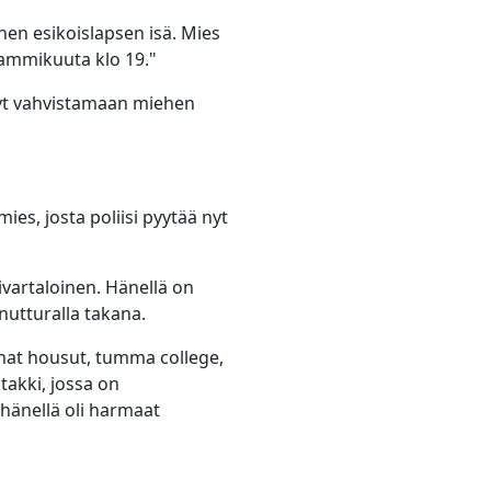
nen esikoislapsen isä. Mies
tammikuuta klo 19."
ynyt vahvistamaan miehen
es, josta poliisi pyytää nyt
ivartaloinen. Hänellä on
 nutturalla takana.
mmat housut, tumma college,
takki, jossa on
 hänellä oli harmaat