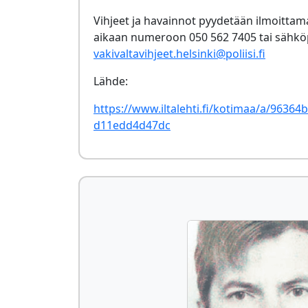
Vihjeet ja havainnot pyydetään ilmoittam
aikaan numeroon 050 562 7405 tai sähköp
vakivaltavihjeet.helsinki@poliisi.fi
Lähde:
https://www.iltalehti.fi/kotimaa/a/96364
d11edd4d47dc