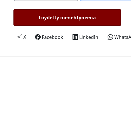
Löydetty menehtyneenä
X
Facebook
LinkedIn
Whats