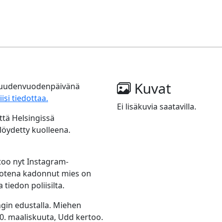
Kuvat
a uudenvuodenpäivänä
iisi tiedottaa.
Ei lisäkuvia saatavilla.
ttä Helsingissä
öydetty kuolleena.
rtoo nyt Instagram-
vuotena kadonnut mies on
tiedon poliisilta.
gin edustalla. Miehen
 20. maaliskuuta, Udd kertoo.