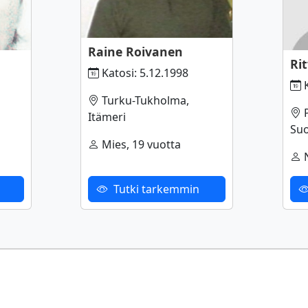
Raine Roivanen
Ri
Katosi: 5.12.1998
K
Turku-Tukholma,
P
Itämeri
Su
Mies, 19 vuotta
N
Tutki tarkemmin