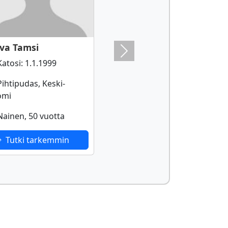
tva Tamsi
Next
atosi: 1.1.1999
ihtipudas, Keski-
omi
ainen, 50 vuotta
Tutki tarkemmin