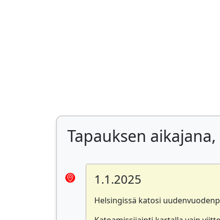
Tapauksen aikajana, 
1.1.2025
Helsingissä katosi uudenvuodenpäi
Katoamissijainti kartalla vain viitte