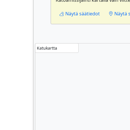
Näytä säätiedot
Näytä si