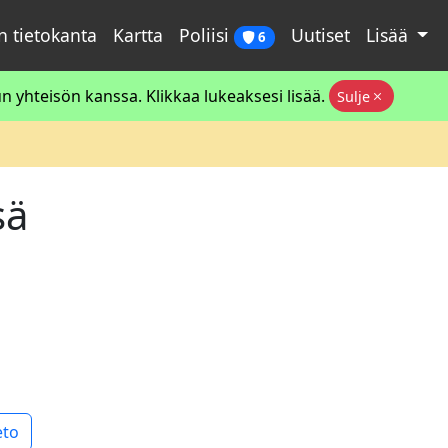
 tietokanta
Kartta
Poliisi
Uutiset
Lisää
6
 yhteisön kanssa. Klikkaa lukeaksesi lisää.
Sulje
sä
eto