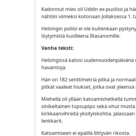
Kadonnut mies oli Uddin ex-puoliso ja hä
nähtiin viimeksi kotonaan Jollaksessa 1. 
Helsingin poliisi ei ole kuitenkaan pyst
löytymistä kuolleena Iltasanomille.
Vanha teksti:
Helsingissä katosi uudenvuodenpäivänä mi
havaintoja.
Hän on 182 senttimetriä pitkä ja normaal
pitkät vaaleat hiukset, jotka ovat yleensä
Miehellä oli yllään katoamishetkellä tu
sinikeltainen tupsupipo sekä ohut musta 
kirkkaanvihreitä yksityiskohtia. Jalassaan
lenkkarit.
Katoamiseen ei epäillä liittyvän rikosta.