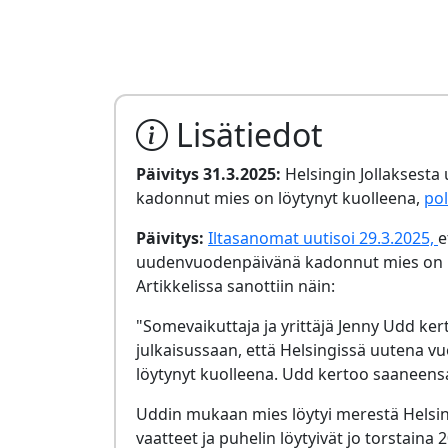
Lisätiedot
Päivitys 31.3.2025:
Helsingin Jollaksest
kadonnut mies on löytynyt kuolleena,
pol
Päivitys:
Iltasanomat uutisoi 29.3.2025,
e
uudenvuodenpäivänä kadonnut mies on l
Artikkelissa sanottiin näin:
"Somevaikuttaja ja yrittäjä Jenny Udd ke
julkaisussaan, että Helsingissä uutena 
löytynyt kuolleena. Udd kertoo saaneensa 
Uddin mukaan mies löytyi merestä Helsin
vaatteet ja puhelin löytyivät jo torstaina