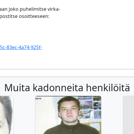
aan joko puhelimitse virka-
ostitse osoitteeseen:
b5c-83ec-4a74-925f-
Muita kadonneita henkilöitä