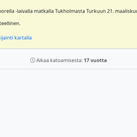
morella -laivalla matkalla Tukholmasta Turkuun 21. maalisku
teellinen.
jainti kartalla
Aikaa katoamisesta:
17 vuotta