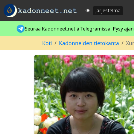
Järjestelmä
Seuraa Kadonneet.netiä Telegramissa! Pysy ajan t
Koti
Kadonneiden tietokanta
Xu