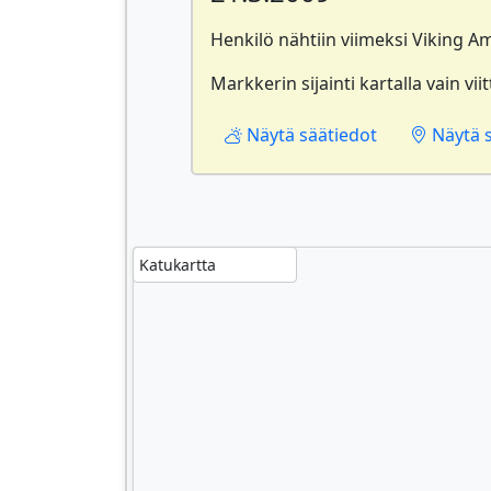
Henkilö nähtiin viimeksi Viking A
Markkerin sijainti kartalla vain viit
Näytä säätiedot
Näytä si