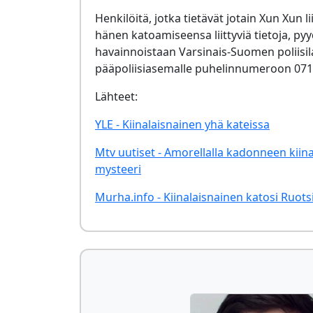
Henkilöitä, jotka tietävät jotain Xun Xun li
hänen katoamiseensa liittyviä tietoja, p
havainnoistaan Varsinais-Suomen poliisi
pääpoliisiasemalle puhelinnumeroon 071
Lähteet:
YLE - Kiinalaisnainen yhä kateissa
Mtv uutiset - Amorellalla kadonneen kiin
mysteeri
Murha.info - Kiinalaisnainen katosi Ruotsi