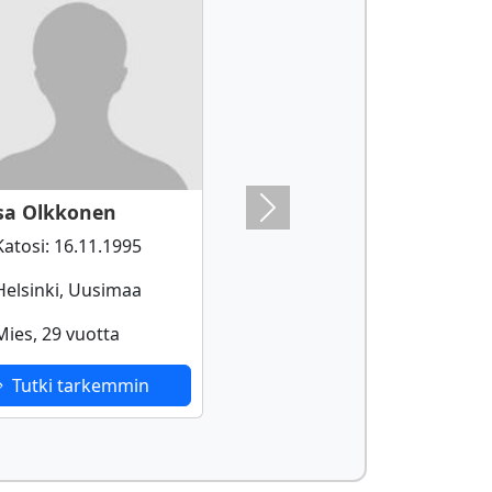
sa Olkkonen
Next
atosi: 16.11.1995
elsinki, Uusimaa
ies, 29 vuotta
Tutki tarkemmin