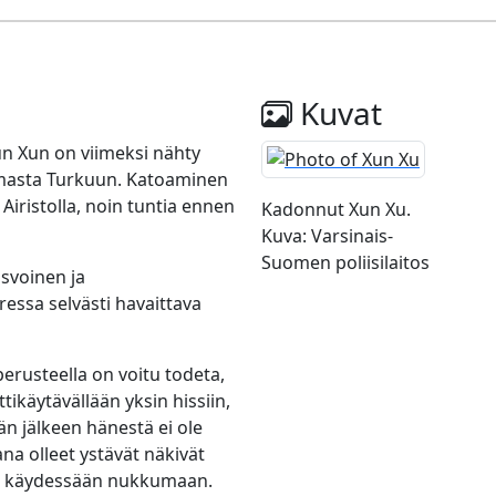
Kuvat
un Xun on viimeksi nähty
olmasta Turkuun. Katoaminen
Airistolla, noin tuntia ennen
Kadonnut Xun Xu.
Kuva: Varsinais-
Suomen poliisilaitos
svoinen ja
essa selvästi havaittava
erusteella on voitu todeta,
ikäytävällään yksin hissiin,
män jälkeen hänestä ei ole
a olleet ystävät näkivät
än käydessään nukkumaan.