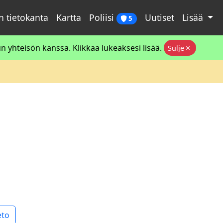
 tietokanta
Kartta
Poliisi
Uutiset
Lisää
5
 yhteisön kanssa. Klikkaa lukeaksesi lisää.
Sulje
eto