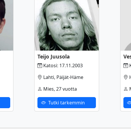
Teijo Juusola
Ve
Katosi: 17.11.2003
K
Lahti, Päijät-Häme
H
Mies, 27 vuotta
M
Tutki tarkemmin