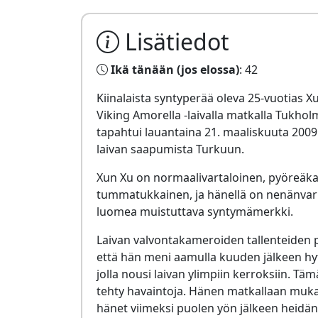
Lisätiedot
Ikä tänään (jos elossa)
: 42
Kiinalaista syntyperää oleva 25-vuotias X
Viking Amorella -laivalla matkalla Tukh
tapahtui lauantaina 21. maaliskuuta 2009 
laivan saapumista Turkuun.
Xun Xu on normaalivartaloinen, pyöreäka
tummatukkainen, ja hänellä on nenänvarr
luomea muistuttava syntymämerkki.
Laivan valvontakameroiden tallenteiden p
että hän meni aamulla kuuden jälkeen hytt
jolla nousi laivan ylimpiin kerroksiin. Tä
tehty havaintoja. Hänen matkallaan mukan
hänet viimeksi puolen yön jälkeen heid