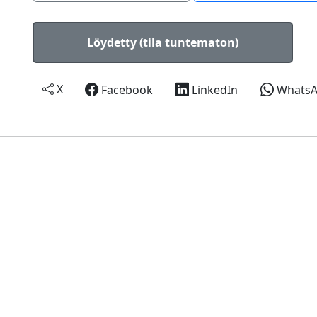
Löydetty (tila tuntematon)
X
Facebook
LinkedIn
Whats