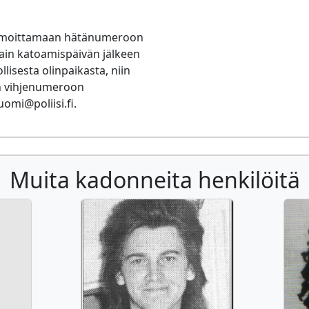
ilmoittamaan hätänumeroon
sain katoamispäivän jälkeen
lisesta olinpaikasta, niin
sin vihjenumeroon
uomi@poliisi.fi.
Muita kadonneita henkilöitä