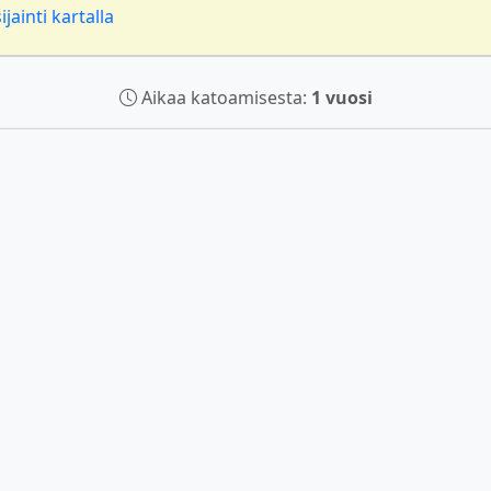
jainti kartalla
Aikaa katoamisesta:
1 vuosi