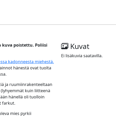
Kuvat
a kuva poistettu. Poliisi
Ei lisäkuvia saatavilla.
iossa kadonneesta miehestä.
vainnot hänestä ovat tuolta
ssa.
iä ja ruumiinrakenteeltaan
 (lyhyemmät kuin liitteenä
lään hänellä oli tuolloin
 farkut.
leva mies pyrkii