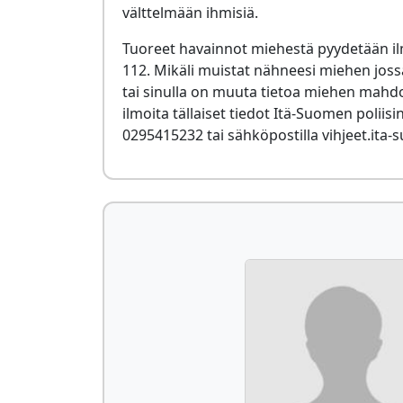
välttelmään ihmisiä.
Tuoreet havainnot miehestä pyydetään 
112. Mikäli muistat nähneesi miehen jos
tai sinulla on muuta tietoa miehen mahdol
ilmoita tällaiset tiedot Itä-Suomen polii
0295415232 tai sähköpostilla vihjeet.ita-s