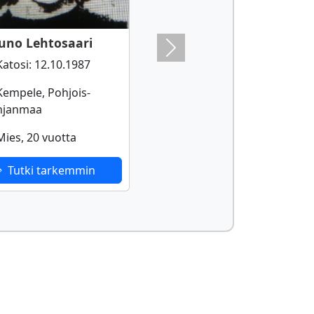
uno Lehtosaari
Next
atosi: 12.10.1987
empele, Pohjois-
hjanmaa
ies, 20 vuotta
Tutki tarkemmin