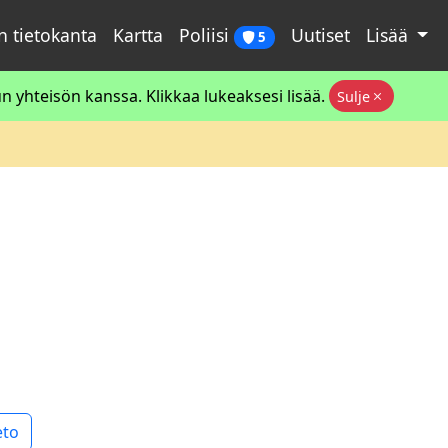
 tietokanta
Kartta
Poliisi
Uutiset
Lisää
5
 yhteisön kanssa. Klikkaa lukeaksesi lisää.
Sulje
eto