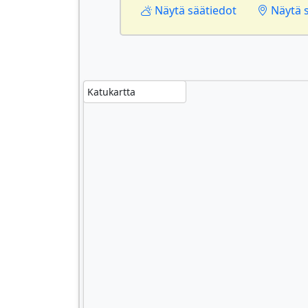
Näytä säätiedot
Näytä si