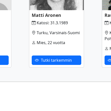
Matti Aronen
Ra
Katosi: 31.3.1989
K
Turku, Varsinais-Suomi
K
Po
Mies, 22 vuotta
M
Tutki tarkemmin