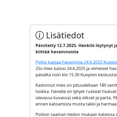
Lisätiedot
Päivitetty 12.7.2025. Henkilö löytynyt j
kiittää havainnoista
Poliisi kaipaa havaintoja 24.6.2025 Kuop
25v mies katosi 24.6.2025 ja viimeiset ha
päivältä noin klo 15.30 Kuopion keskusta
Kadonnut mies on pituudeltaan 180 sentt
hoikka. Hänellä on lyhyet ruskeat hiukset
olevassa kuvassa) sekä viikset ja parta. Yl
ennen katoamista musta takki ja harmaat
Poliisin saaman tiedon mukaan kateissa o