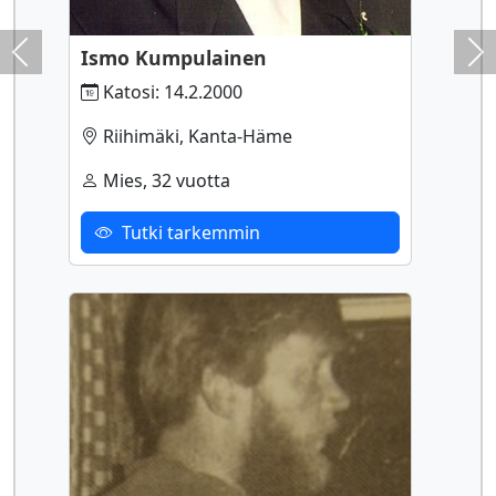
Ismo Kumpulainen
Previous
Ne
Katosi: 14.2.2000
Riihimäki, Kanta-Häme
Mies, 32 vuotta
Tutki tarkemmin