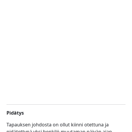
Pidätys
Tapauksen johdosta on ollut kiinni otettuna ja
pidätettynä yksi henkilö muutaman päivän ajan,