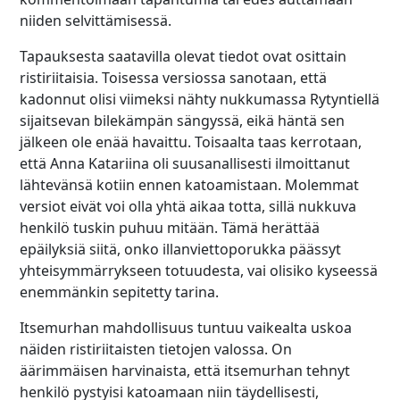
niiden selvittämisessä.
Tapauksesta saatavilla olevat tiedot ovat osittain
ristiriitaisia. Toisessa versiossa sanotaan, että
kadonnut olisi viimeksi nähty nukkumassa Rytyntiellä
sijaitsevan bilekämpän sängyssä, eikä häntä sen
jälkeen ole enää havaittu. Toisaalta taas kerrotaan,
että Anna Katariina oli suusanallisesti ilmoittanut
lähtevänsä kotiin ennen katoamistaan. Molemmat
versiot eivät voi olla yhtä aikaa totta, sillä nukkuva
henkilö tuskin puhuu mitään. Tämä herättää
epäilyksiä siitä, onko illanviettoporukka päässyt
yhteisymmärrykseen totuudesta, vai olisiko kyseessä
enemmänkin sepitetty tarina.
Itsemurhan mahdollisuus tuntuu vaikealta uskoa
näiden ristiriitaisten tietojen valossa. On
äärimmäisen harvinaista, että itsemurhan tehnyt
henkilö pystyisi katoamaan niin täydellisesti,