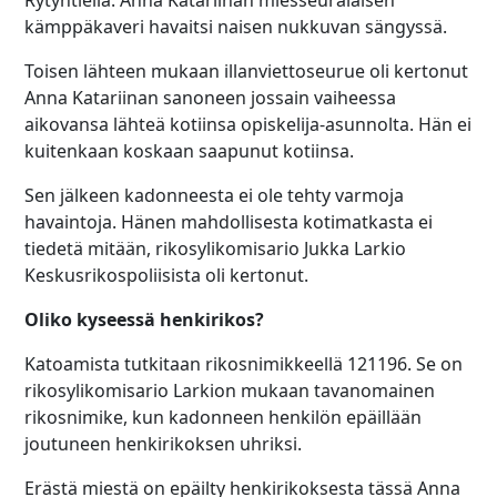
Rytyntiellä. Anna Katariinan miesseuralaisen
kämppäkaveri havaitsi naisen nukkuvan sängyssä.
Toisen lähteen mukaan illanviettoseurue oli kertonut
Anna Katariinan sanoneen jossain vaiheessa
aikovansa lähteä kotiinsa opiskelija-asunnolta. Hän ei
kuitenkaan koskaan saapunut kotiinsa.
Sen jälkeen kadonneesta ei ole tehty varmoja
havaintoja. Hänen mahdollisesta kotimatkasta ei
tiedetä mitään, rikosylikomisario Jukka Larkio
Keskusrikospoliisista oli kertonut.
Oliko kyseessä henkirikos?
Katoamista tutkitaan rikosnimikkeellä 121196. Se on
rikosylikomisario Larkion mukaan tavanomainen
rikosnimike, kun kadonneen henkilön epäillään
joutuneen henkirikoksen uhriksi.
Erästä miestä on epäilty henkirikoksesta tässä Anna