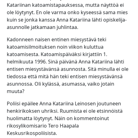
Katariinan katoamistapauksessa, mutta näyttöä ei
ole löytynyt. En ole varma onko kyseessä sama mies
kuin se jonka kanssa Anna Katariina lähti opiskelija-
asunnolle jatkamaan juhlintaa.
Kadonneen naisen entinen miesystävä teki
katoamisilmoituksen noin viikon kuluttua
katoamisesta. Katoamispäiväksi kirjattiin 1.
helmikuuta 1996. Sinä päivänä Anna Katariina lähti
entisen miesystävänsä asunnosta. Sitä minulla ei ole
tiedossa että mitä hän teki entisen miesystävänsä
asunnossa. Oli kylässä, asumassa, vaiko jotain
muuta?
Poliisi epäilee Anna Katariina Leinosen joutuneen
henkirikoksen uhriksi. Ruumista ei ole etsinnöistä
huolimatta löytynyt. Näin on kommentoinut
rikosylikomisario Tero Haapala
Keskusrikospoliisista.