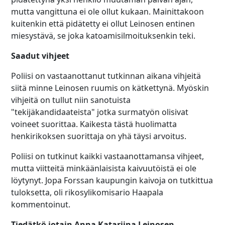
mutta vangittuna ei ole ollut kukaan. Mainittakoon
kuitenkin että pidätetty ei ollut Leinosen entinen
miesystävä, se joka katoamisilmoituksenkin teki.
Saadut vihjeet
Poliisi on vastaanottanut tutkinnan aikana vihjeitä
siitä minne Leinosen ruumis on kätkettynä. Myöskin
vihjeitä on tullut niin sanotuista
"tekijäkandidaateista" jotka surmatyön olisivat
voineet suorittaa. Kaikesta tästä huolimatta
henkirikoksen suorittaja on yhä täysi arvoitus.
Poliisi on tutkinut kaikki vastaanottamansa vihjeet,
mutta viitteitä minkäänlaisista kaivuutöistä ei ole
löytynyt. Jopa Forssan kaupungin kaivoja on tutkittua
tuloksetta, oli rikosylikomisario Haapala
kommentoinut.
Tiedätkö jotain Anna Katariina Leinosen