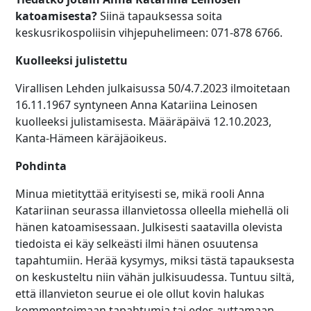
katoamisesta?
Siinä tapauksessa soita
keskusrikospoliisin vihjepuhelimeen: 071-878 6766.
Kuolleeksi julistettu
Virallisen Lehden julkaisussa 50/4.7.2023 ilmoitetaan
16.11.1967 syntyneen Anna Katariina Leinosen
kuolleeksi julistamisesta. Määräpäivä 12.10.2023,
Kanta-Hämeen käräjäoikeus.
Pohdinta
Minua mietityttää erityisesti se, mikä rooli Anna
Katariinan seurassa illanvietossa olleella miehellä oli
hänen katoamisessaan. Julkisesti saatavilla olevista
tiedoista ei käy selkeästi ilmi hänen osuutensa
tapahtumiin. Herää kysymys, miksi tästä tapauksesta
on keskusteltu niin vähän julkisuudessa. Tuntuu siltä,
että illanvieton seurue ei ole ollut kovin halukas
kommentoimaan tapahtumia tai edes auttamaan