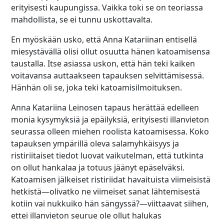
erityisesti kaupungissa. Vaikka toki se on teoriassa
mahdollista, se ei tunnu uskottavalta.
En myöskään usko, että Anna Katariinan entisellä
miesystävällä olisi ollut osuutta hänen katoamisensa
taustalla. Itse asiassa uskon, että hän teki kaiken
voitavansa auttaakseen tapauksen selvittämisessä.
Hänhän oli se, joka teki katoamisilmoituksen.
Anna Katariina Leinosen tapaus herättää edelleen
monia kysymyksiä ja epäilyksiä, erityisesti illanvieton
seurassa olleen miehen roolista katoamisessa. Koko
tapauksen ympärillä oleva salamyhkäisyys ja
ristiriitaiset tiedot luovat vaikutelman, että tutkinta
on ollut hankalaa ja totuus jäänyt epäselväksi.
Katoamisen jälkeiset ristiriidat havaituista viimeisistä
hetkistä—olivatko ne viimeiset sanat lähtemisestä
kotiin vai nukkuiko hän sängyssä?—viittaavat siihen,
ettei illanvieton seurue ole ollut halukas