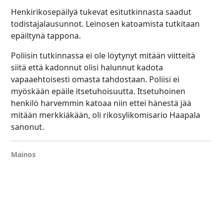
Henkirikosepäilyä tukevat esitutkinnasta saadut
todistajalausunnot. Leinosen katoamista tutkitaan
epäiltynä tappona.
Poliisin tutkinnassa ei ole löytynyt mitään viitteitä
siitä että kadonnut olisi halunnut kadota
vapaaehtoisesti omasta tahdostaan. Poliisi ei
myöskään epäile itsetuhoisuutta. Itsetuhoinen
henkilö harvemmin katoaa niin ettei hänestä jää
mitään merkkiäkään, oli rikosylikomisario Haapala
sanonut.
Mainos