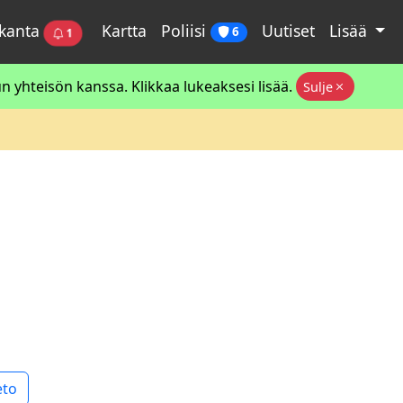
okanta
Kartta
Poliisi
Uutiset
Lisää
6
1
 yhteisön kanssa. Klikkaa lukeaksesi lisää.
Sulje
eto