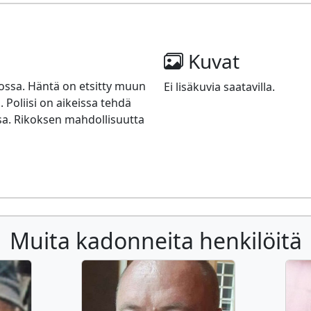
Kuvat
ossa. Häntä on etsitty muun
Ei lisäkuvia saatavilla.
Poliisi on aikeissa tehdä
sa. Rikoksen mahdollisuutta
Muita kadonneita henkilöitä