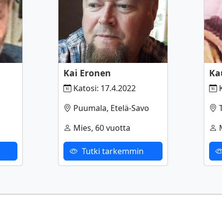
Kai Eronen
Ka
Katosi: 17.4.2022
K
Puumala, Etelä-Savo
T
Mies, 60 vuotta
M
Tutki tarkemmin