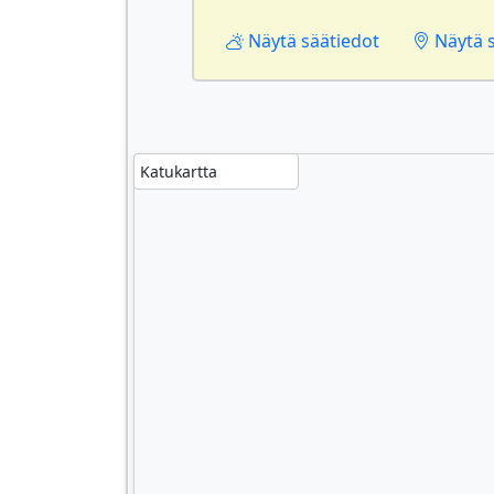
Näytä säätiedot
Näytä si