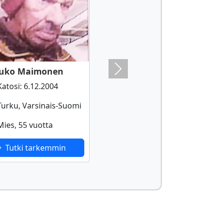
uko Maimonen
Next
atosi: 6.12.2004
urku, Varsinais-Suomi
ies, 55 vuotta
Tutki tarkemmin