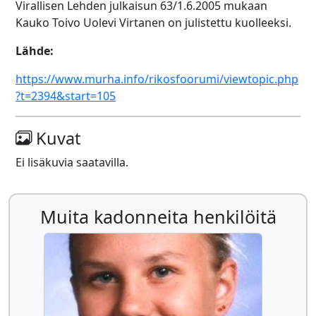
Virallisen Lehden julkaisun 63/1.6.2005 mukaan
Kauko Toivo Uolevi Virtanen on julistettu kuolleeksi.
Lähde:
https://www.murha.info/rikosfoorumi/viewtopic.php
?t=2394&start=105
Kuvat
Ei lisäkuvia saatavilla.
Muita kadonneita henkilöitä