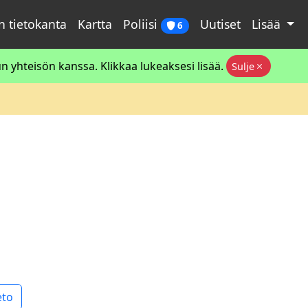
 tietokanta
Kartta
Poliisi
Uutiset
Lisää
6
 yhteisön kanssa. Klikkaa lukeaksesi lisää.
Sulje
eto