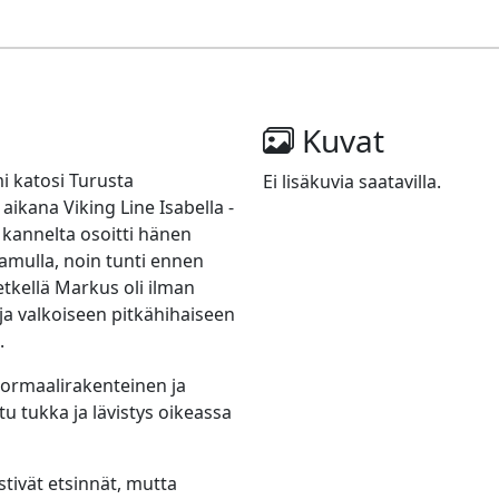
Kuvat
 katosi Turusta
Ei lisäkuvia saatavilla.
kana Viking Line Isabella -
kannelta osoitti hänen
aamulla, noin tunti ennen
kellä Markus oli ilman
ja valkoiseen pitkähihaiseen
.
normaalirakenteinen ja
ttu tukka ja lävistys oikeassa
tivät etsinnät, mutta