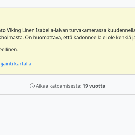
o Viking Linen Isabella-laivan turvakamerassa kuudennella 
kholmasta. On huomattava, että kadonneella ei ole kenkiä j
eellinen.
jainti kartalla
Aikaa katoamisesta:
19 vuotta