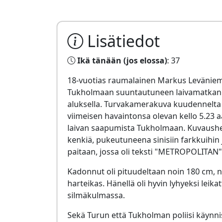
Lisätiedot
Ikä tänään (jos elossa)
: 37
18-vuotias raumalainen Markus Leväniemi
Tukholmaan suuntautuneen laivamatkan ai
aluksella. Turvakamerakuva kuudennelta 
viimeisen havaintonsa olevan kello 5.23 
laivan saapumista Tukholmaan. Kuvaushet
kenkiä, pukeutuneena sinisiin farkkuihin 
paitaan, jossa oli teksti "METROPOLITAN"
Kadonnut oli pituudeltaan noin 180 cm, 
harteikas. Hänellä oli hyvin lyhyeksi leika
silmäkulmassa.
Sekä Turun että Tukholman poliisi käynnis