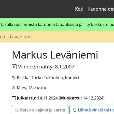
Koti
Kadonneiden
asalla uusimmista katoamistapauksista ja liity keskusteluun
rkus Leväniemi
Markus Leväniemi
Viimeksi nähty: 8.1.2007
Paikka: Turku-Tukholma, Itämeri
Mies, 18 vuotta
Julkaistu:
14.11.2024 (
Muokattu:
14.12.2024)
Katso aikajana ja kartta
Lähetä vinkki tai ti