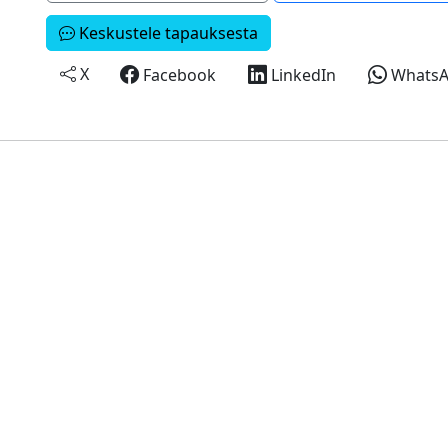
Keskustele tapauksesta
X
Facebook
LinkedIn
Whats