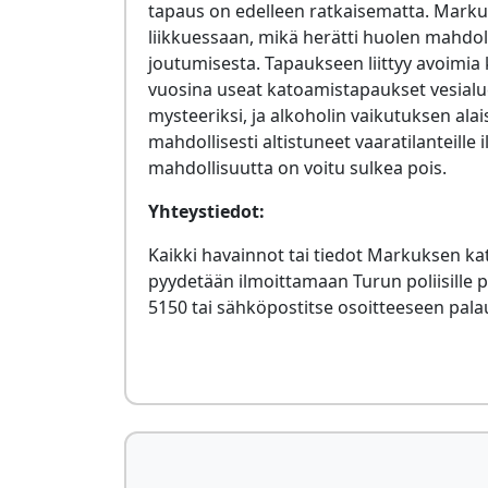
tapaus on edelleen ratkaisematta. Markus
liikkuessaan, mikä herätti huolen mahdol
joutumisesta. Tapaukseen liittyy avoimia 
vuosina useat katoamistapaukset vesialue
mysteeriksi, ja alkoholin vaikutuksen alai
mahdollisesti altistuneet vaaratilanteille 
mahdollisuutta on voitu sulkea pois.
Yhteystiedot:
Kaikki havainnot tai tiedot Markuksen ka
pyydetään ilmoittamaan Turun poliisille
5150 tai sähköpostitse osoitteeseen
pala