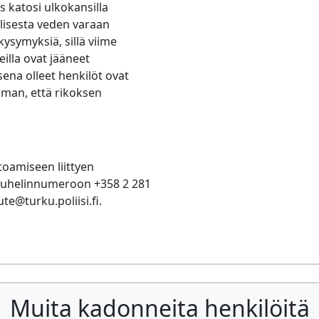
 katosi ulkokansilla
lisesta veden varaan
kysymyksiä, sillä viime
illa ovat jääneet
sena olleet henkilöt ovat
ilman, että rikoksen
toamiseen liittyen
 puhelinnumeroon +358 2 281
ute@turku.poliisi.fi
.
Muita kadonneita henkilöitä