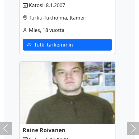
Katosi: 8.1.2007
Turku-Tukholma, Itämeri
Mies, 18 vuotta
Tutki tarkemmin
Raine Roivanen
Previous
Ne